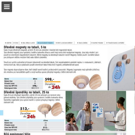
b2bpartner.cz
Náhled stránky
Stáhnout PDF
Hledat
Zpráva Publikace