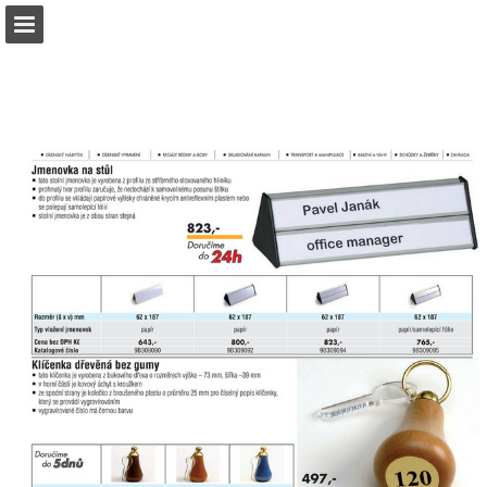
b2bpartner.cz
Náhled stránky
Stáhnout PDF
Hledat
Zpráva Publikace