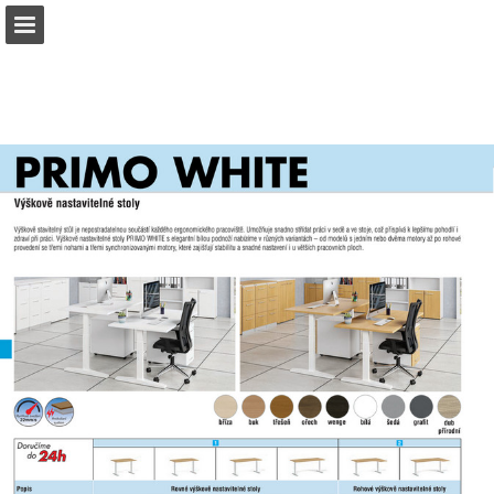
b2bpartner.cz
Náhled stránky
Stáhnout PDF
Hledat
Zpráva Publikace