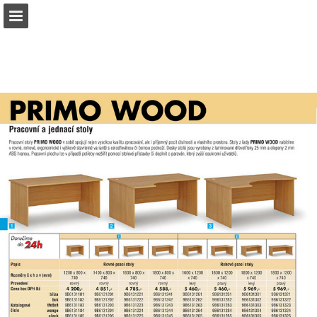
b2bpartner.cz
Náhled stránky
Stáhnout PDF
Hledat
Zpráva Publikace