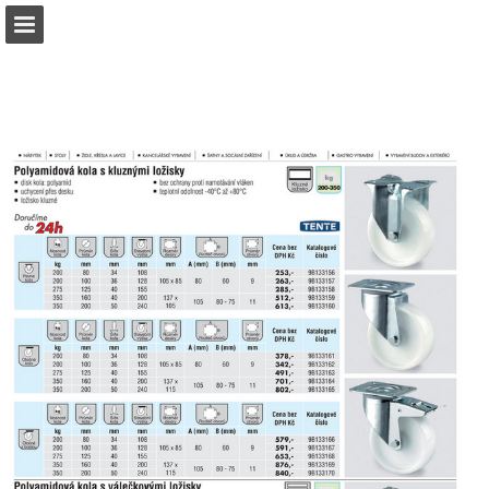
b2bpartner.cz
Náhled stránky
Stáhnout PDF
Hledat
Zpráva Publikace