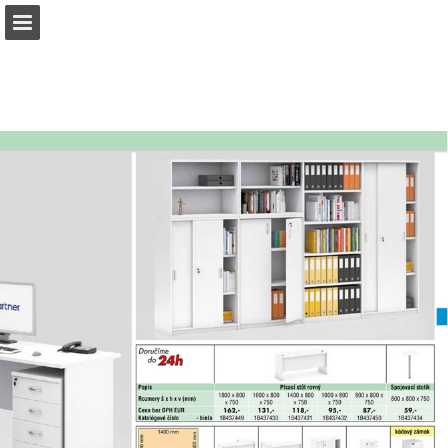
b2bpartner.cz
Náhled stránky
Stáhnout PDF
Hledat
Zpráva Publikace