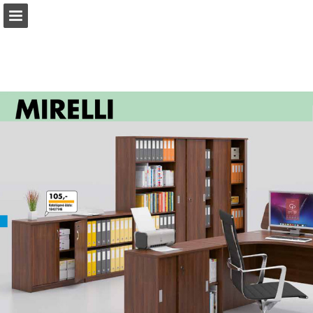
b2bpartner.cz
Náhled stránky
Stáhnout PDF
Hledat
Zpráva Publikace