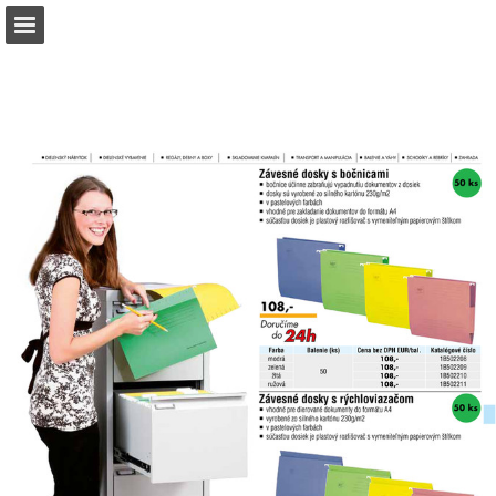
b2bpartner.cz
Náhled stránky
Stáhnout PDF
Hledat
Zpráva Publikace