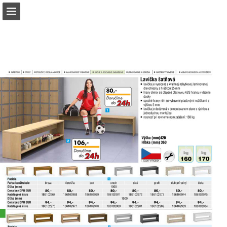
b2bpartner.cz
Náhled stránky
Stáhnout PDF
Hledat
Zpráva Publikace