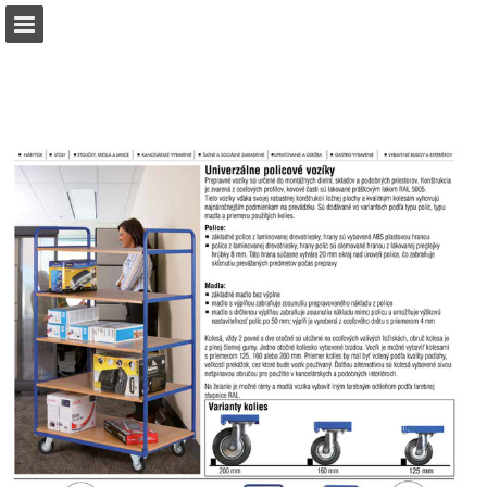
b2bpartner.cz
Náhled stránky
Stáhnout PDF
Hledat
Zpráva Publikace