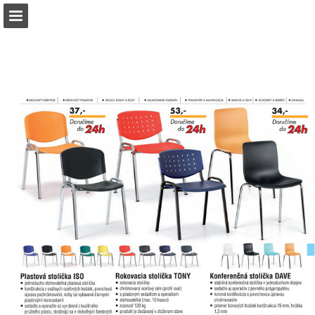
b2bpartner.cz
Náhled stránky
Stáhnout PDF
Hledat
Zpráva Publikace