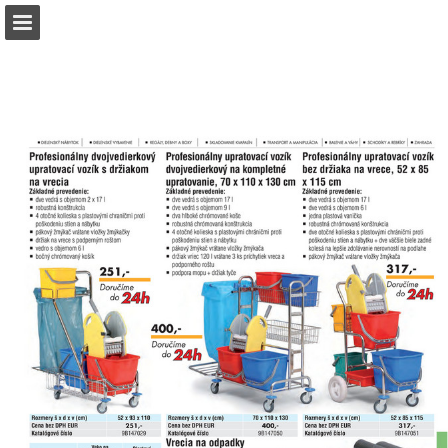
b2bpartner.cz
Náhled stránky
Stáhnout PDF
Hledat
Zpráva Publikace