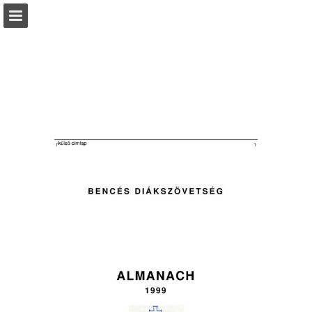
Oldal áttekintése
Letöltés PDF
Jelentés közzététele
Turn your PDFs into beautiful, online publications
for free.