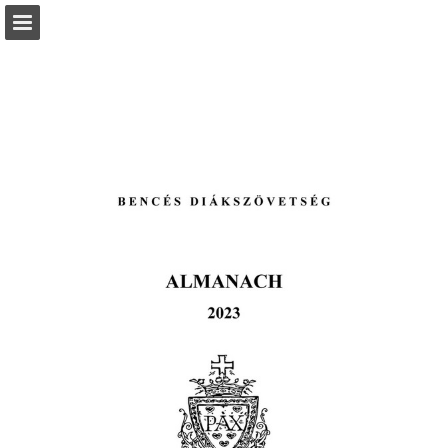
Oldal áttekintése
Letöltés PDF
Jelentés közzététele
Turn your PDFs into beautiful, online publications
for free.