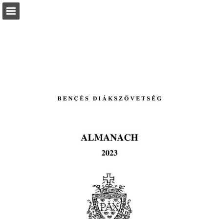
Oldal áttekintése
Letöltés PDF
Jelentés közzététele
Turn your PDFs into beautiful, online publications
for free.