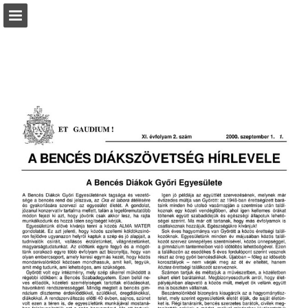
Oldal áttekintése
Letöltés PDF
Jelentés közzététele
Turn your PDFs into beautiful, online publications
for free.