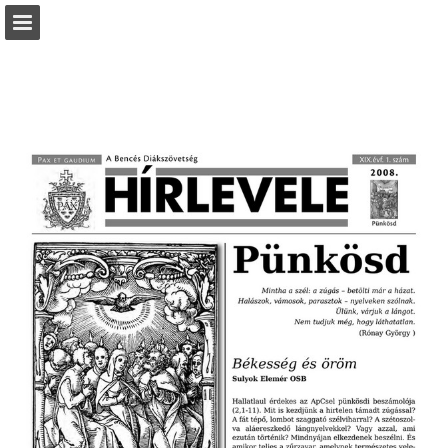
Oldal áttekintése
Letöltés PDF
Jelentés közzététele
Turn your PDFs into beautiful, online publications
for free.