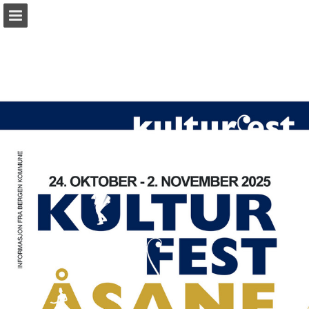
Sideoversikten
Last ned PDF
Rapporter publikasjon
Turn your PDFs into beautiful, online publications
for free.