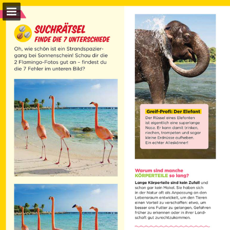
Seitenübersicht
Vollbild
PDF herunterladen
Suchen
Meine Einkaufsliste