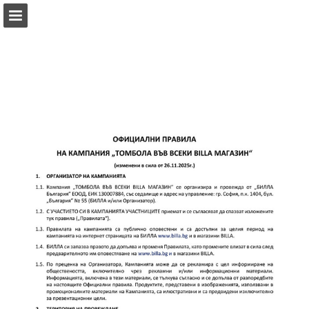
billa.bg
Преглед на страниците
Изтегляне на PDF
Търсене
Доклад на публикация