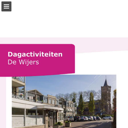
brabantzorg.eu
Pagina overzicht
Download PDF
Publicatie rapporteren
Mogelijk gemaakt door Publitas