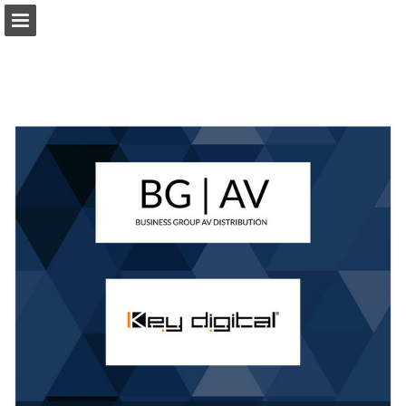
business-group.pl
Przegląd strony
Pobierz plik PDF
Publikacja raportu
Turn your PDFs into beautiful, online publications
for free.