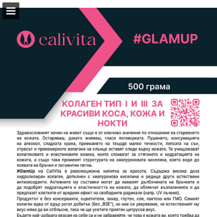
Преглед на страниците
Изтегляне на PDF
Доклад на публикация
Turn your PDFs into beautiful, online publications
for free.