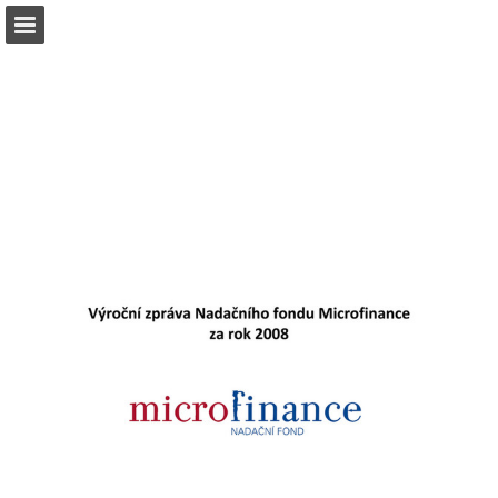
ccbc.cz
Náhled stránky
Stáhnout PDF
Zpráva Publikace
Turn your PDFs into beautiful, online publications
for free.