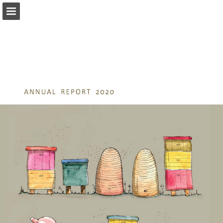
ccbc.cz
Náhled stránky
Stáhnout PDF
Zpráva Publikace
Turn your PDFs into beautiful, online publications
for free.