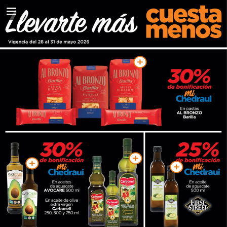
Vista previa de páginas
Pantalla completa
Descargar PDF
Mis favoritos
Mi Lista de Compras
Informe de publicación