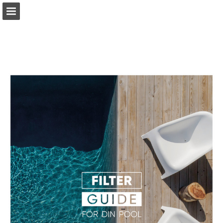
Sidöversikt
Ladda ner PDF
Sök
Rapportera publicering