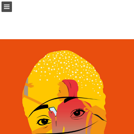
comensha.nl
Pagina overzicht
Download PDF
Zoeken
Publicatie rapporteren