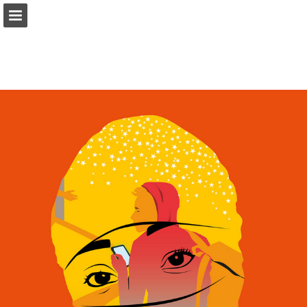
comensha.nl
Pagina overzicht
Download PDF
Zoeken
Publicatie rapporteren