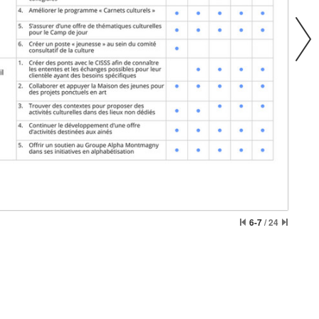
6-7
/
24