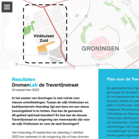
deplekkenmakers.nl
Pagina overzicht
Download PDF
Publicatie rapporteren
Mogelijk gemaakt door Publitas