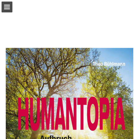
ethik22.ch
Seitenübersicht
PDF herunterladen
Publikation melden
Bereitgestellt von Publitas