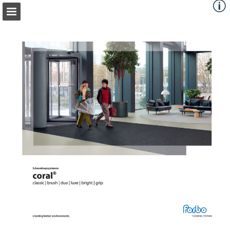
forbo-flooring.nl
Pagina overzicht
Download PDF
Zoeken
Privacybeleid bekijken