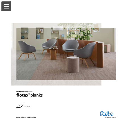
forbo-flooring.nl
Pagina overzicht
Gerelateerde Publicaties
Download PDF
Zoeken
Privacybeleid bekijken