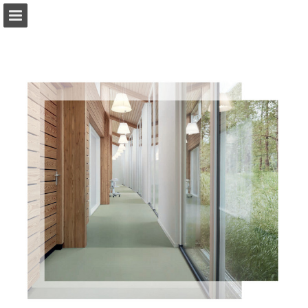
forbo-flooring.nl
Pagina overzicht
Gerelateerde Publicaties
Download PDF
Zoeken
Privacybeleid bekijken