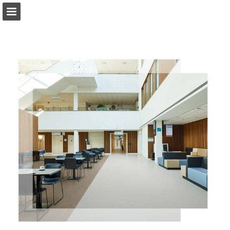
forbo-flooring.nl
Pagina overzicht
Download PDF
Zoeken
Privacybeleid bekijken