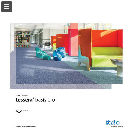
forbo-flooring.nl
Pagina overzicht
Gerelateerde Publicaties
Download PDF
Zoeken
Privacybeleid bekijken