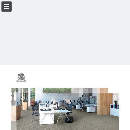
Przegląd strony
Pobierz plik PDF
Zobacz politykę prywatności