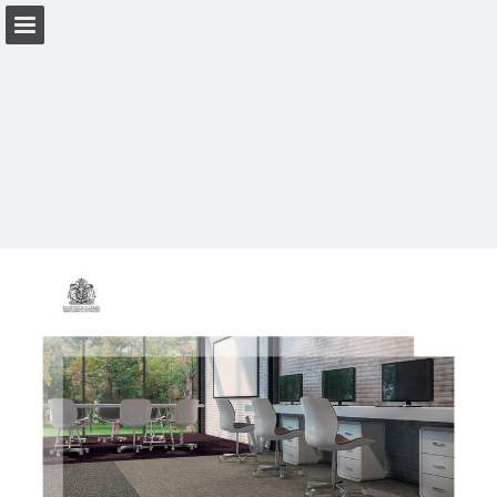
forbo.com
Sidöversikt
Ladda ner PDF
Sök
Visa sekretesspolicy