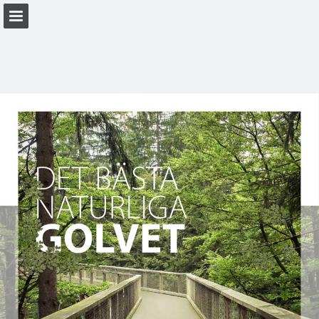
forbo.com
Sidöversikt
Ladda ner PDF
Sök
Visa sekretesspolicy