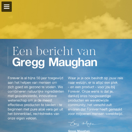
foreverliving.com
Pagina overzicht
Volledig scherm
Gerelateerde Publicaties
Download PDF
Zoeken