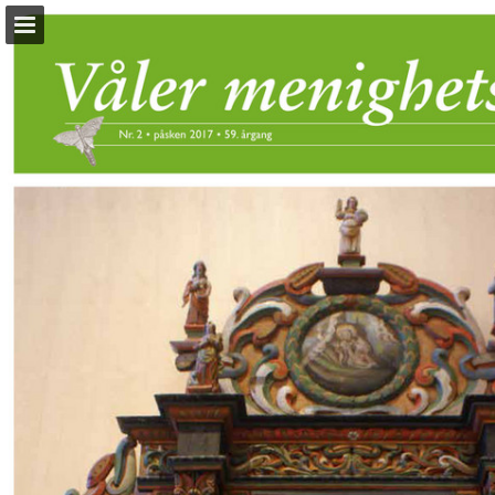
Sideoversikten
Last ned PDF
Rapporter publikasjon
Turn your PDFs into beautiful, online publications
for free.