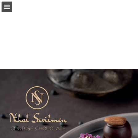
grafiksanatlar.net
Sayfa genel bakış
Yayın Bildir
Turn your PDFs into beautiful, online publications
for free.