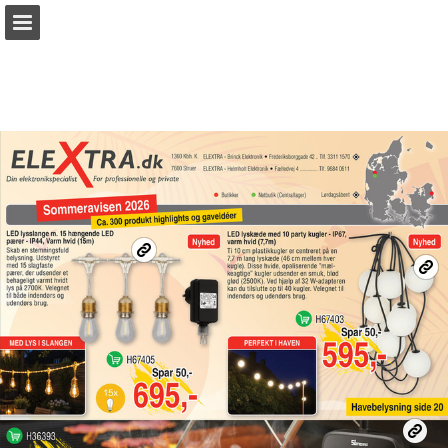
Sideoversigt
Hent PDF
Søg
Rapport publikation