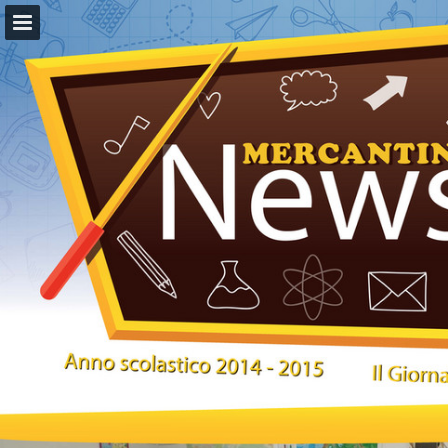
Panoramica pagine
Scarica il PDF
Segnala la pubblicazione
Offerto da Publitas