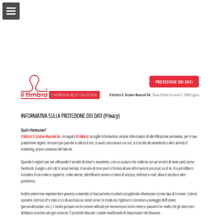
iltimbro.ch
Panoramica pagine
Scarica il PDF
Segnala la pubblicazione
Offerto da Publitas