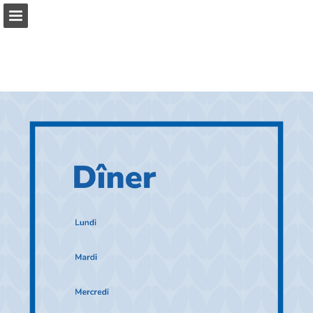
javafoodservice.be
Aperçu des pages
Plein écran
Télécharger le PDF
Rechercher
Voir la politique de confidentialité
Publication du rapport