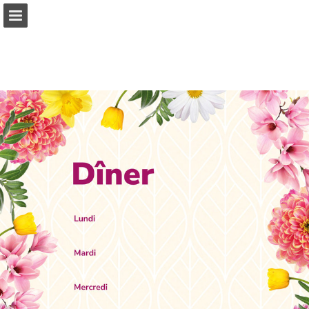
javafoodservice.be
Aperçu des pages
Plein écran
Télécharger le PDF
Rechercher
Voir la politique de confidentialité
Publication du rapport