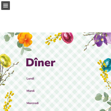
javafoodservice.be
Aperçu des pages
Plein écran
Télécharger le PDF
Rechercher
Voir la politique de confidentialité
Publication du rapport