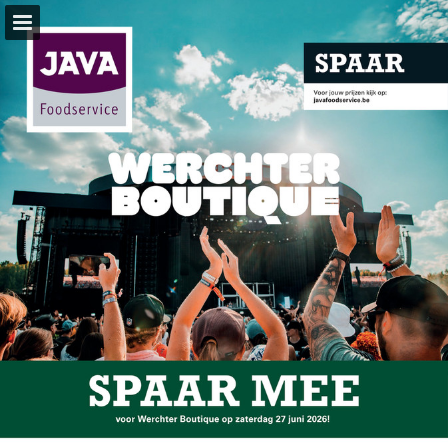
javafoodservice.be
Pagina overzicht
Volledig scherm
Gerelateerde Publicaties
Download PDF
Zoeken
Privacybeleid bekijken
Publicatie rapporteren